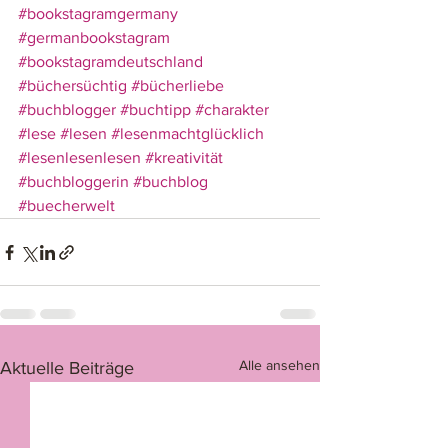
#bookstagramgermany
#germanbookstagram
#bookstagramdeutschland
#büchersüchtig
#bücherliebe
#buchblogger
#buchtipp
#charakter
#lese
#lesen
#lesenmachtglücklich
#lesenlesenlesen
#kreativität
#buchbloggerin
#buchblog
#buecherwelt
Alle ansehen
Aktuelle Beiträge