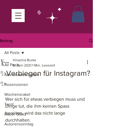
Beitrag
All Posts
Vinachia Burke
All Posts
6. Juni 2021
1 Min. Lesezeit
✨Verbiegen für Instagram?
Aus meinem Leben
✨
Rezensionen
Wochenorakel
Wer sich für etwas verbiegen muss und 
Tarot
Dinge tut, die ihm keinen Spass 
bereiten, wird das nicht lange 
Rauer Glanz
durchhalten. 
Autorensonntag