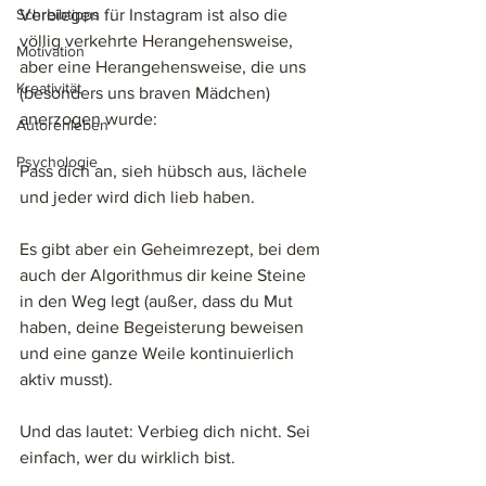
Schreibtipps
Verbiegen für Instagram ist also die 
völlig verkehrte Herangehensweise, 
Motivation
aber eine Herangehensweise, die uns 
Kreativität
(besonders uns braven Mädchen) 
anerzogen wurde: 
Autorenleben
Psychologie
Pass dich an, sieh hübsch aus, lächele 
und jeder wird dich lieb haben. 
Es gibt aber ein Geheimrezept, bei dem 
auch der Algorithmus dir keine Steine 
in den Weg legt (außer, dass du Mut 
haben, deine Begeisterung beweisen 
und eine ganze Weile kontinuierlich 
aktiv musst). 
Und das lautet: Verbieg dich nicht. Sei 
einfach, wer du wirklich bist. 