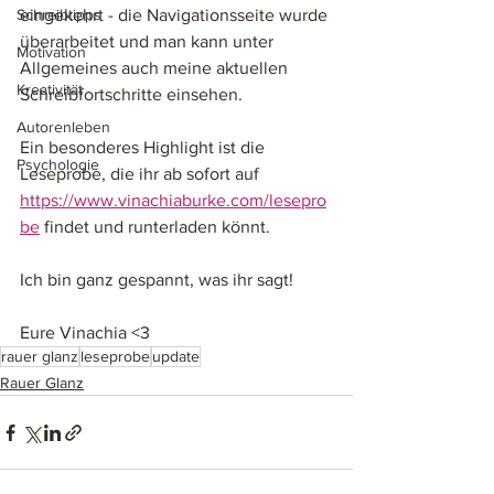
Schreibtipps
eingekehrt - die Navigationsseite wurde 
überarbeitet und man kann unter 
Motivation
Allgemeines auch meine aktuellen 
Kreativität
Schreibfortschritte einsehen. 
Autorenleben
Ein besonderes Highlight ist die 
Psychologie
Leseprobe, die ihr ab sofort auf 
https://www.vinachiaburke.com/lesepro
be
 findet und runterladen könnt. 
Ich bin ganz gespannt, was ihr sagt! 
Eure Vinachia <3 
rauer glanz
leseprobe
update
Rauer Glanz