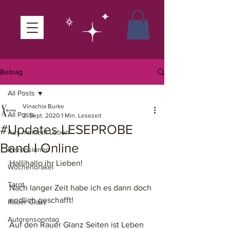
Beitrag
All Posts
Vinachia Burke
All Posts
2. Sept. 2020
1 Min. Lesezeit
#Updates LESEPROBE
Aus meinem Leben
Band I Online
Rezensionen
Hallihallo ihr Lieben! 
Wochenorakel
Tarot
Nach langer Zeit habe ich es dann doch 
endlich geschafft! 
Rauer Glanz
Autorensonntag
Auf den Rauer Glanz Seiten ist Leben 