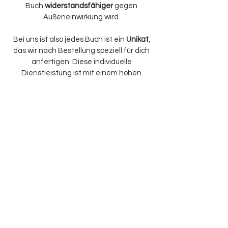
Buch
widerstandsfähiger
gegen
Außeneinwirkung wird.
Bei uns ist also jedes Buch ist ein
Unikat
,
das wir nach Bestellung speziell für dich
anfertigen. Diese individuelle
Dienstleistung ist mit einem hohen
Zeitaufwand für uns verbunden, weshalb
wir sie gesondert anbieten und extra
berechnen. Dafür erhältst du ein wirklich
hochwertiges Produkt
, das wir
gewissenhaft mit viel Liebe und Herzblut
produzieren!
❤︎
Impressum
AGB
Datenschutz
Widerrufsrecht