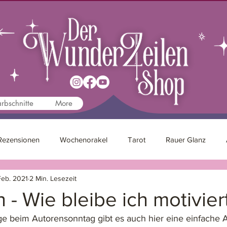
rbschnitte
More
Rezensionen
Wochenorakel
Tarot
Rauer Glanz
Feb. 2021
2 Min. Lesezeit
Kreativität
Autorenleben
Psychologie
 - Wie bleibe ich motivier
ge beim Autorensonntag gibt es auch hier eine einfache A