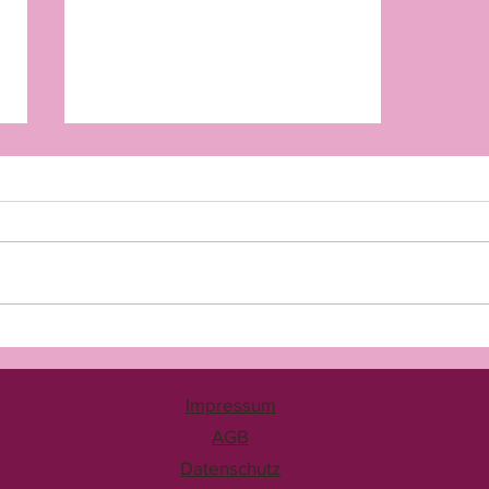
#AUTORENSONNTAG KW
36: Triggerwarnungen in
Büchern
Impressum
AGB
Datenschutz