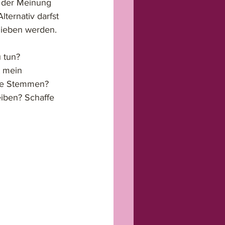
 der Meinung 
ternativ darfst 
lieben werden. 
 tun? 
t mein 
ile Stemmen? 
iben? Schaffe 
 