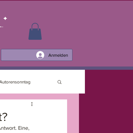
Anmelden
Autorensonntag
t?
ntwort. Eine, 