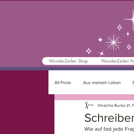
WunderZeilen Shop
WunderZeilen Fa
All Posts
Aus meinem Leben
Vinachia Burke
21. 
Schreibtipps
Motivation
Schreiben
Wie auf fast jede Fra