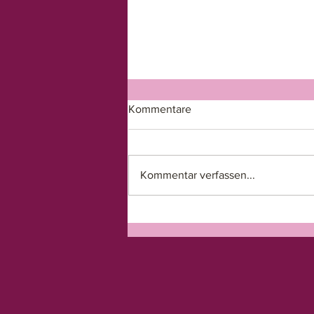
Kommentare
Kommentar verfassen...
#Autor_Innensonntag: Talent
oder Arbeit?