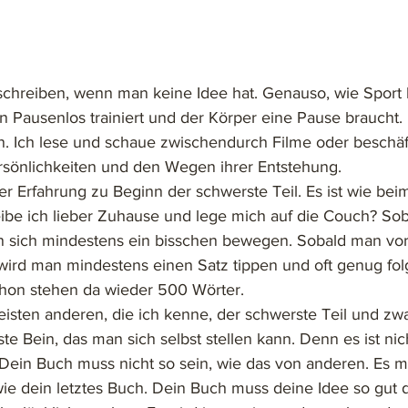
schreiben, wenn man keine Idee hat. Genauso, wie Sport 
 Pausenlos trainiert und der Körper eine Pause braucht.
n. Ich lese und schaue zwischendurch Filme oder beschäf
rsönlichkeiten und den Wegen ihrer Entstehung. 
er Erfahrung zu Beginn der schwerste Teil. Es ist wie bei
leibe ich lieber Zuhause und lege mich auf die Couch? So
man sich mindestens ein bisschen bewegen. Sobald man vo
, wird man mindestens einen Satz tippen und oft genug fol
hon stehen da wieder 500 Wörter. 
meisten anderen, die ich kenne, der schwerste Teil und z
te Bein, das man sich selbst stellen kann. Denn es ist nich
Dein Buch muss nicht so sein, wie das von anderen. Es m
wie dein letztes Buch. Dein Buch muss deine Idee so gut 