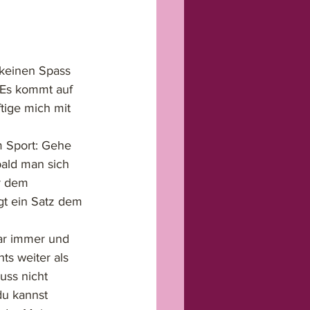
keinen Spass 
 Es kommt auf 
tige mich mit 
m Sport: Gehe 
bald man sich 
r dem 
gt ein Satz dem 
war immer und 
ts weiter als 
uss nicht 
du kannst 