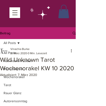
Beitrag
All Posts
Vinachia Burke
All Posts
3. März 2020
0 Min. Lesezeit
Wild Unknown Tarot
Aus meinem Leben
Wochenorakel KW 10 2020
Rezensionen
Aktualisiert:
7. März 2020
Wochenorakel
Tarot
Rauer Glanz
Autorensonntag