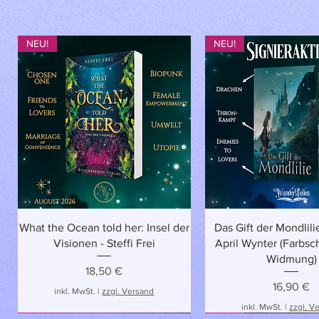
s
NEU!
NEU!
Schnellansicht
Schnellansich
What the Ocean told her: Insel der
Das Gift der Mondlilie
Visionen - Steffi Frei
April Wynter (Farbsch
Widmung)
Preis
18,50 €
Preis
16,90 €
inkl. MwSt.
|
zzgl. Versand
inkl. MwSt.
|
zzgl. V