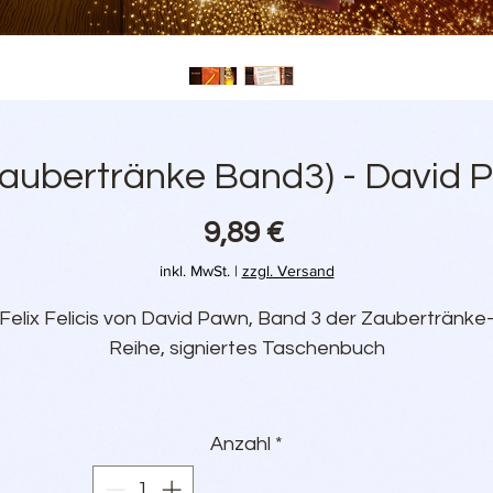
(Zaubertränke Band3) - David P
Preis
9,89 €
inkl. MwSt.
|
zzgl. Versand
Felix Felicis von David Pawn, Band 3 der Zaubertränke
Reihe, signiertes Taschenbuch
Klappentext:
ophus Schlossers dritter Streich. Nach der Flucht der 
Anzahl
*
Chorea Magica erkrankten Leiterin des Labors der