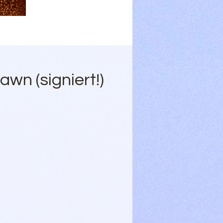
awn (signiert!)
-
an