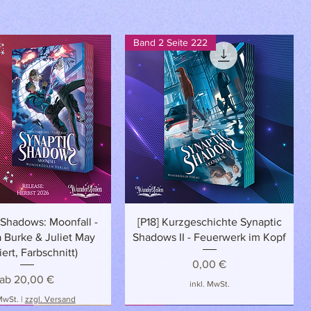
r
ht
Band 2 Seite 222
n
Schnellansicht
Schnellansicht
 Shadows: Moonfall -
[P18] Kurzgeschichte Synaptic
 Burke & Juliet May
Shadows II - Feuerwerk im Kopf
iert, Farbschnitt)
Preis
0,00 €
Sale-Preis
ab
20,00 €
inkl. MwSt.
 MwSt.
|
zzgl. Versand