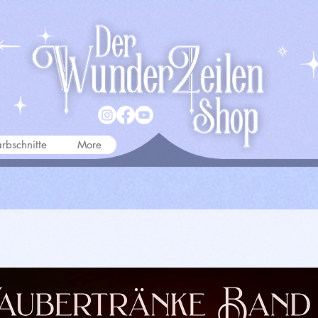
rbschnitte
More