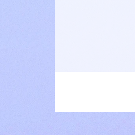
H
J
d
z
O