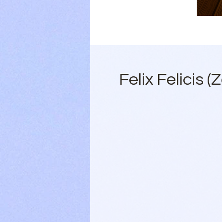
Felix Felicis 
S