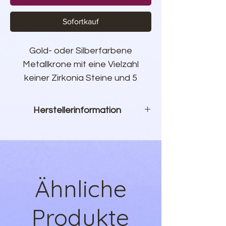
Sofortkauf
Gold- oder Silberfarbene
Metallkrone mit eine Vielzahl
keiner Zirkonia Steine und 5
großen Steinen in Tropfenform.
Größe kann durch biegen des
Herstellerinformation
Metalls angepasst werden.
Tocya Trading
Fr-79 Rue de Patay
75013 Paris
France
Ähnliche
+33-143443019
tocyatrading75013@outlook.com
Produkte