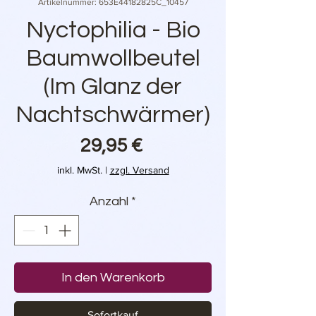
Artikelnummer: 653E44182825C_10457
Nyctophilia - Bio
Baumwollbeutel
(Im Glanz der
Nachtschwärmer)
Preis
29,95 €
inkl. MwSt.
|
zzgl. Versand
Anzahl
*
In den Warenkorb
Sofortkauf