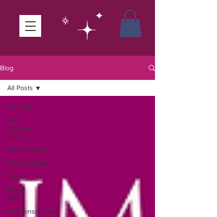
Blog
All Posts
All Posts
Aus
meinem
Leben
Rezensionen
Wochenorakel
Tarot
Rauer
Glanz
Autorensonntag