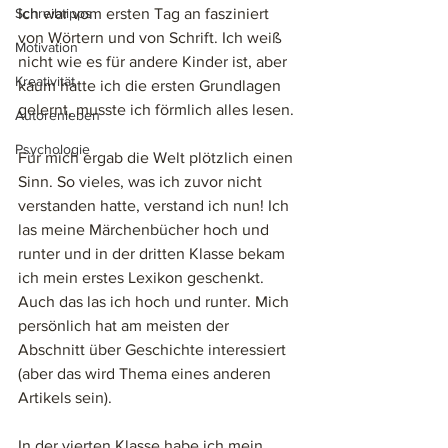
Schreibtipps
Ich war vom ersten Tag an fasziniert 
von Wörtern und von Schrift. Ich weiß 
Motivation
nicht wie es für andere Kinder ist, aber 
Kreativität
kaum hatte ich die ersten Grundlagen 
gelernt, musste ich förmlich alles lesen. 
Autorenleben
Psychologie
Für mich ergab die Welt plötzlich einen 
Sinn. So vieles, was ich zuvor nicht 
verstanden hatte, verstand ich nun! Ich 
las meine Märchenbücher hoch und 
runter und in der dritten Klasse bekam 
ich mein erstes Lexikon geschenkt. 
Auch das las ich hoch und runter. Mich 
persönlich hat am meisten der 
Abschnitt über Geschichte interessiert 
(aber das wird Thema eines anderen 
Artikels sein). 
In der vierten Klasse habe ich mein 