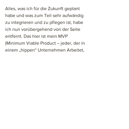
Alles, was ich für die Zukunft geplant 
habe und was zum Teil sehr aufwändig 
zu integrieren und zu pflegen ist, habe 
ich nun vorübergehend von der Seite 
entfernt. Das hier ist mein MVP 
(Minimum Viable Product – jeder, der in 
einem „hippen“ Unternehmen Arbeitet, 
kennt den Begriff), um nun endlich den 
entscheidenden Schritt zu machen und 
es könnte mir nicht besser damit gehen. 
EIN GESTÄNDNIS: 
Das ist mein erster Blog und ich habe 
keine Ahnung, was ich hier tue. 
Aber ich weiß, dass ich das richtige tue. 