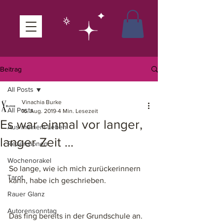
Beitrag
All Posts
Vinachia Burke
All Posts
16. Aug. 2019
4 Min. Lesezeit
Es war einmal vor langer,
Aus meinem Leben
langer Zeit ...
Rezensionen
Wochenorakel
So lange, wie ich mich zurückerinnern 
Tarot
kann, habe ich geschrieben. 
Rauer Glanz
Autorensonntag
Das fing bereits in der Grundschule an. 