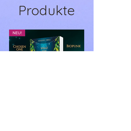
Produkte
NEU!
What the Ocean told her: Insel der
Visionen - Steffi Frei