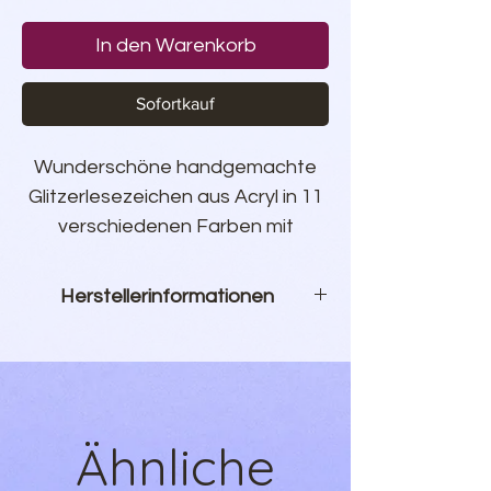
In den Warenkorb
Sofortkauf
Wunderschöne handgemachte
Glitzerlesezeichen aus Acryl in 11
verschiedenen Farben mit
passender Kordel ❤︎
Herstellerinformationen
Maße: 2,5 cm x 14 cm
WunderZeilen Shop
Inh. Sebastian Hauer
Kanadaweg 10
22145 Hamburg
Ähnliche
Produkt@wunderzeilen.de