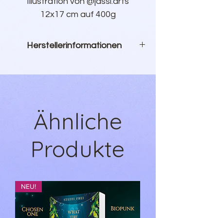
Illustration von @jassi.arts
12x17 cm auf 400g
Bilderdruckpapier
Motiv: Evil is Evil - Yennefer
Herstellerinformationen
WunderZeilen Shop
Inh. Sebastian Hauer
Kanadaweg 10
22145 Hamburg
Ähnliche
Produkt@wunderzeilen.de
Produkte
NEU!