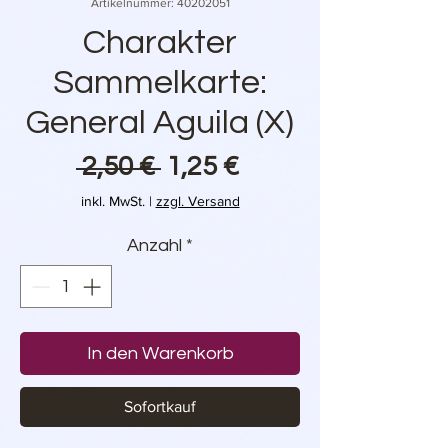
Artikelnummer: 40202051
Charakter
Sammelkarte:
General Aguila (X)
Standardpreis
Sale-
 2,50 € 
1,25 €
Preis
inkl. MwSt.
|
zzgl. Versand
Anzahl
*
In den Warenkorb
Sofortkauf