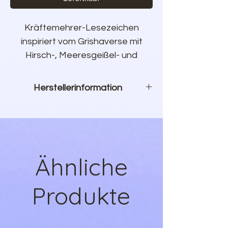
Kräftemehrer-Lesezeichen
inspiriert vom Grishaverse mit
Hirsch-, Meeresgeißel- und
Feuervogel-Motiv aus Goldfolie
inkl. abgerundeter Ecken.
Herstellerinformation
Das Lesezeichen besteht aus
WunderZeilen Shop
stabilem 400g Bilderdruckpapier.
Inh. Sebastian Hauer
Kanadaweg 10
22145 Hamburg
Ähnliche
Produkt@wunderzeilen.de
Produkte