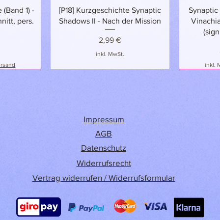
t
Schnellansicht
 (Band 1) -
[P18] Kurzgeschichte Synaptic
Synaptic
nitt, pers.
Shadows II - Nach der Mission
Vinachia
(sign
Preis
2,99 €
inkl. MwSt.
ersand
inkl.
NEU!
NEU
NEU & EXK
Impressum
AGB
Datenschutz
Widerrufsrecht
Vertrag widerrufen / Widerrufsformular
t
t
Schnellansicht
Schnellansicht
Stormhouse
n Motiv
The Season of Misery - Norah Bell
Calisto's Revenge: Eine Liebe wie
Klinge & Bl
Romance 
Queer Urban
Sterne - Ursa Jaumann
(signiert auf Etikett)
Kaja Evert 
#s