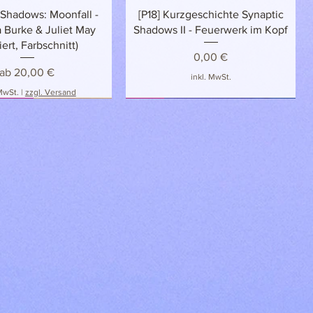
Schnellansicht
Schnellansicht
 Shadows: Moonfall -
[P18] Kurzgeschichte Synaptic
 Burke & Juliet May
Shadows II - Feuerwerk im Kopf
iert, Farbschnitt)
Preis
0,00 €
Sale-Preis
ab
20,00 €
inkl. MwSt.
 MwSt.
|
zzgl. Versand
LUSIV
NEU
NEU!
Schnellansicht
Schnellansicht
Schnellansicht
Schnellansicht
utmagie: Dunkler Pakt -
Book Club Buch Pin
Synaptic Shadows: Moonbreak -
Dragons of Elements:
(Exklusives Hardcover!)
howyourgenre
Vinachia Burke & Juliet May
Drachenschwingen - Amber