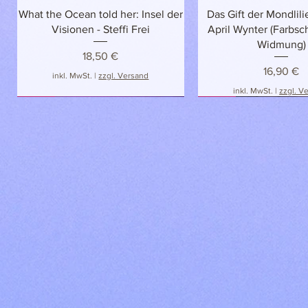
Schnellansicht
Schnellansich
What the Ocean told her: Insel der
Das Gift der Mondlilie
Visionen - Steffi Frei
April Wynter (Farbsch
Widmung)
Preis
18,50 €
Preis
16,90 €
inkl. MwSt.
|
zzgl. Versand
inkl. MwSt.
|
zzgl. V
NEU!
NEU
NEU!
NEU!
NEU!
Schnellansicht
Schnellansicht
Schnellansicht
Schnellansich
Schnellansich
Das Reich der Vampire (Band 1-3) -
Fluch der Herzkönigin: Legenden
Synaptic Shadows: Moonbow -
Heavens Lie - Mary 
Idol-Hoodie mit Ji
Jay Kristoff - Schmuckausgabe
Vinachia Burke & Juliet May
aus dem Wunderland - B. E.
(Band 1), signiert | 
Sale-Preis