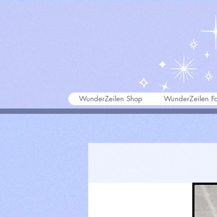
WunderZeilen Shop
WunderZeilen Fa