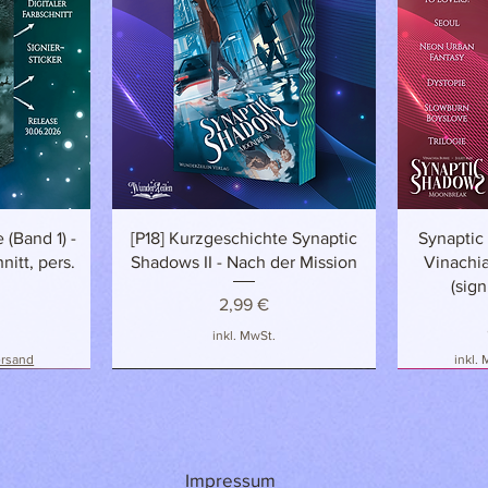
t
Schnellansicht
 (Band 1) -
[P18] Kurzgeschichte Synaptic
Synaptic
nitt, pers.
Shadows II - Nach der Mission
Vinachia
(sign
Preis
2,99 €
inkl. MwSt.
ersand
inkl.
NEU!
NEU
NEU & EXK
Impressum