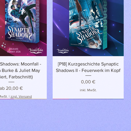
Schnellansicht
Schnellansicht
 Shadows: Moonfall -
[P18] Kurzgeschichte Synaptic
 Burke & Juliet May
Shadows II - Feuerwerk im Kopf
iert, Farbschnitt)
Preis
0,00 €
Sale-Preis
ab
20,00 €
inkl. MwSt.
 MwSt.
|
zzgl. Versand
LUSIV
NEU
NEU!