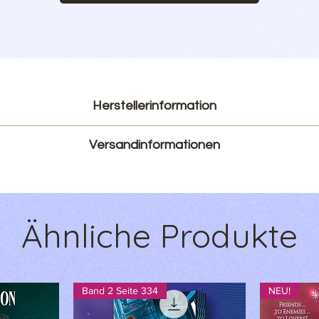
Herstellerinformation
Mjcm Sàrl
Versandinformationen
78 des Champs Elysees
F-75008 Paris
Normalerweise versandfertig innerhalb von 3-12 Werktagen.
mjcm490928@gmail.com
elle Informationen auf: www.wunderzeilen-shop.de/versands
ragen zur Bestellung per Email an funkelfragen@wunderzeile
Ähnliche Produkte
Band 2 Seite 334
NEU!