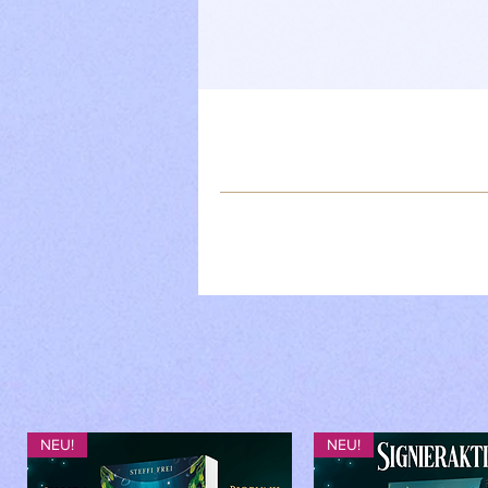
Aktu
Anf
NEU!
NEU!