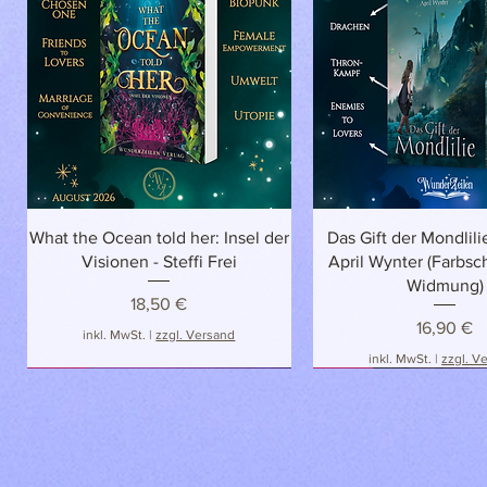
Schnellansicht
Schnellansich
What the Ocean told her: Insel der
Das Gift der Mondlilie
Visionen - Steffi Frei
April Wynter (Farbsch
Widmung)
Preis
18,50 €
Preis
16,90 €
inkl. MwSt.
|
zzgl. Versand
inkl. MwSt.
|
zzgl. V
NEU!
NEU
NEU!
NEU!
NEU!