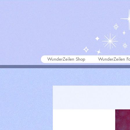
WunderZeilen Shop
WunderZeilen Fa