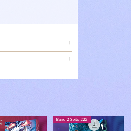
tatus
n.de
Band 2 Seite 222