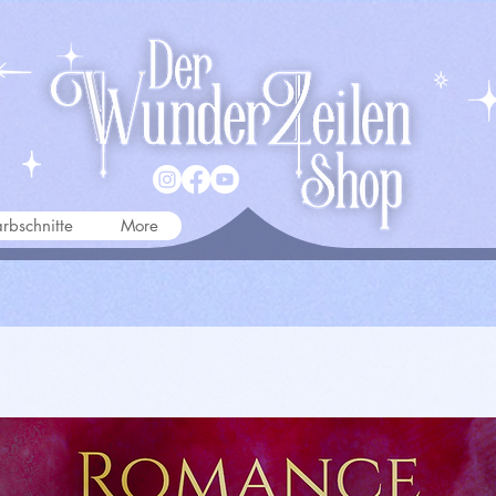
rbschnitte
More