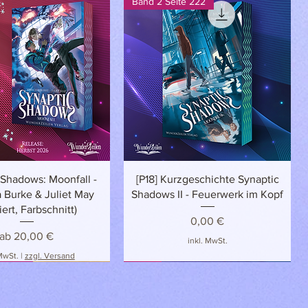
Band 2 Seite 222
Schnellansicht
Schnellansicht
 Shadows: Moonfall -
[P18] Kurzgeschichte Synaptic
 Burke & Juliet May
Shadows II - Feuerwerk im Kopf
iert, Farbschnitt)
Preis
0,00 €
Sale-Preis
ab
20,00 €
inkl. MwSt.
 MwSt.
|
zzgl. Versand
LUSIV
NEU
NEU!