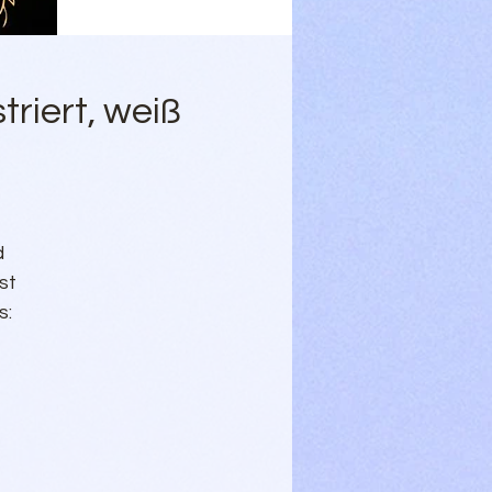
triert, weiß
 
t 
: 
 
 