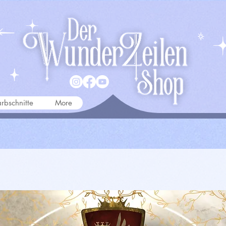
rbschnitte
More