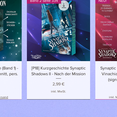
Band 2 Seite 334
NEU!
Phthalate.
t
Schnellansicht
 (Band 1) -
[P18] Kurzgeschichte Synaptic
Synaptic
nitt, pers.
Shadows II - Nach der Mission
Vinachia
(sign
Preis
2,99 €
inkl. MwSt.
ersand
inkl.
NEU!
NEU
NEU & EXK