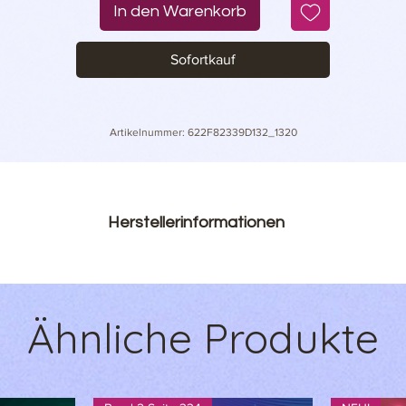
In den Warenkorb
• Mikrowellen und Geschirrspülmaschinen geeignet
Sofortkauf
Artikelnummer: 622F82339D132_1320
Herstellerinformationen
Printful Inc.
Raina bulvaris 25
LV-1050 Riga
Ähnliche Produkte
Latvia
support@printful.com
EU-Garantie: 2 Jahre
onen: Erfüllt die Anforderungen bezüglich Entflammbarkeit, 