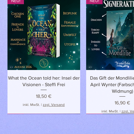
NEU!
NEU!
Schnellansicht
Schnellansich
What the Ocean told her: Insel der
Das Gift der Mondlilie
Visionen - Steffi Frei
April Wynter (Farbsch
Widmung)
Preis
18,50 €
Preis
16,90 €
inkl. MwSt.
|
zzgl. Versand
inkl. MwSt.
|
zzgl. V
NEU!
NEU
NEU!
NEU!
NEU!