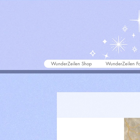
WunderZeilen Shop
WunderZeilen Fa