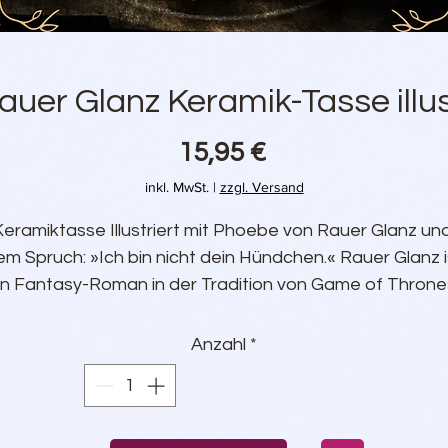
uer Glanz Keramik-Tasse illus
Preis
15,95 €
inkl. MwSt.
|
zzgl. Versand
Keramiktasse Illustriert mit Phoebe von Rauer Glanz und
em Spruch: »Ich bin nicht dein Hündchen.« Rauer Glanz is
in Fantasy-Roman in der Tradition von Game of Thrones
politische Intrigen, zerrissene Charaktere und die Fehler
er Vergangenheit bestimmen das Leben in den Ländern
Anzahl
*
Matrienna und Ronland.
• Keramiktasse
• 0,4 l Tasse 9.8 cm höhe und 8.5 cm Durchmesser