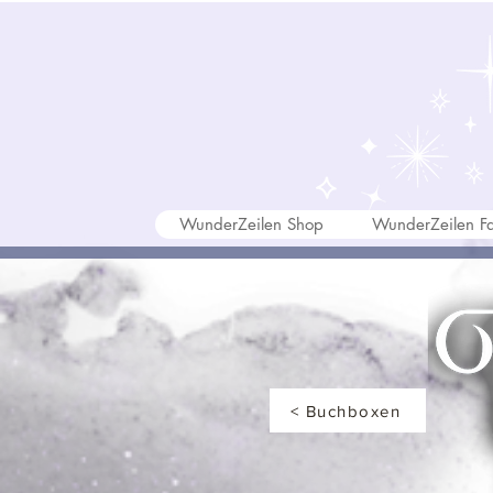
WunderZeilen Shop
WunderZeilen Fa
< Buchboxen