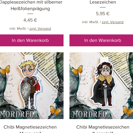
Klapplesezeichen mit silberner
Lesezeichen
Heißfolienprägung
Preis
5,95 €
Preis
4,45 €
inkl. MwSt.
|
zzgl. Versand
inkl. MwSt.
|
zzgl. Versand
In den Warenkorb
In den Warenkorb
Schnellansicht
Schnellansicht
Chibi Magnetlesezeichen
Chibi Magnetlesezeichen