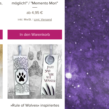
e,
möglich!" / "Memento Mori"
Sale-Preis
ab
4,95 €
inkl. MwSt.
|
zzgl. Versand
In den Warenkorb
Schnellansicht
»Rule of Wolves« inspiriertes