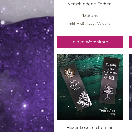
verschiedene Farben
Preis
12,95 €
inkl. MwSt.
|
zzgl. Versand
In den Warenkorb
Schnellansicht
Hexer Lesezeichen mit