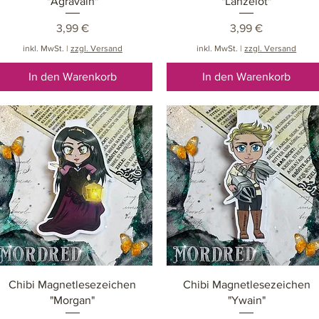
"Agravain"
"Lanzelot"
Preis
Preis
3,99 €
3,99 €
inkl. MwSt.
|
zzgl. Versand
inkl. MwSt.
|
zzgl. Versand
In den Warenkorb
In den Warenkorb
Schnellansicht
Schnellansicht
Chibi Magnetlesezeichen
Chibi Magnetlesezeichen
"Morgan"
"Ywain"