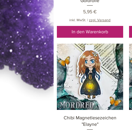
Goldfolie
Preis
5,95 €
inkl. MwSt.
|
zzgl. Versand
In den Warenkorb
Schnellansicht
Chibi Magnetlesezeichen
"Elayne"