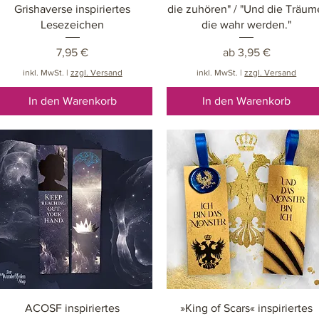
Grishaverse inspiriertes
die zuhören" / "Und die Träum
Lesezeichen
die wahr werden."
Preis
Sale-Preis
7,95 €
ab
3,95 €
inkl. MwSt.
|
zzgl. Versand
inkl. MwSt.
|
zzgl. Versand
In den Warenkorb
In den Warenkorb
Schnellansicht
Schnellansicht
ACOSF inspiriertes
»King of Scars« inspiriertes