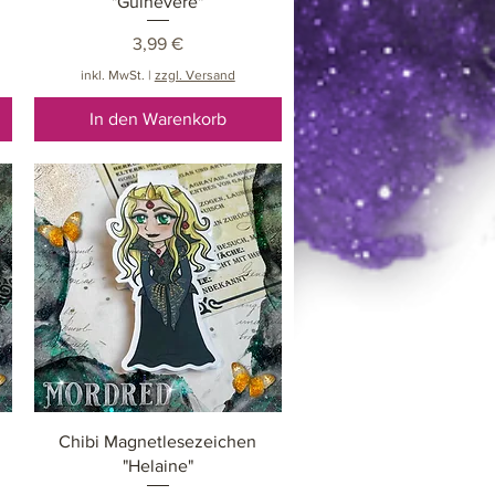
"Guinevere"
Preis
3,99 €
inkl. MwSt.
|
zzgl. Versand
In den Warenkorb
Schnellansicht
Chibi Magnetlesezeichen
"Helaine"