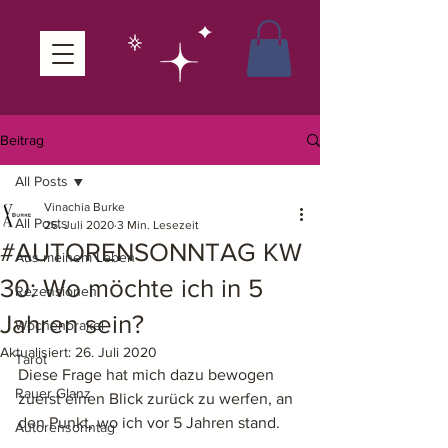
Beitrag
All Posts
Vinachia Burke
All Posts
26. Juli 2020
3 Min. Lesezeit
#AUTORENSONNTAG KW
Aus meinem Leben
30: Wo möchte ich in 5
Rezensionen
Jahren sein?
Wochenorakel
Aktualisiert:
26. Juli 2020
Tarot
Diese Frage hat mich dazu bewogen 
Rauer Glanz
zuerst einen Blick zurück zu werfen, an 
den Punkt, wo ich vor 5 Jahren stand. 
Autorensonntag