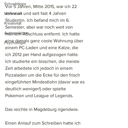
Schreibtipps
Vor 5 Jahren, Mitte 2015, war ich 22 
Jahre alt und seit fast 4 Jahren 
Motivation
Studentin. Ich befand mich im 6. 
Kreativität
Semester, aber war noch weit von 
Autorenleben
meinem Abschluss entfernt. Ich hatte 
eine damals ganz coole Wohnung über 
Psychologie
einem PC-Laden und eine Katze, die 
ich 2012 per Hand aufgezogen hatte. 
Ich studierte ein bisschen, die meiste 
Zeit arbeitete ich jedoch in einem 
Pizzaladen um die Ecke für den frisch 
eingeführten Mindestlohn (davor war es 
deutlich weniger!) oder spielte 
Pokemon und League of Legends.
Das reichte in Magdeburg irgendwie. 
Einen Anlauf zum Schreiben hatte ich 