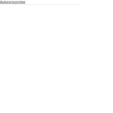
Autorensonntag
Alle ansehen
Aktuelle Beiträge