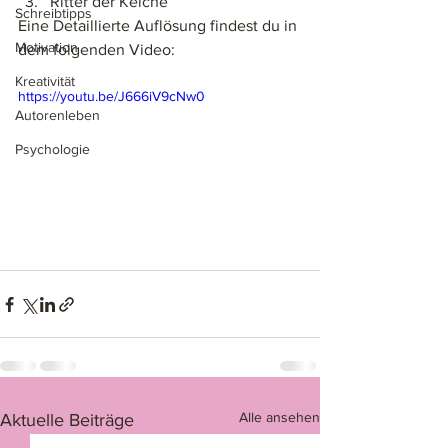
Ritter der Kelche
Schreibtipps
Eine Detaillierte Auflösung findest du in 
Motivation
dem folgenden Video: 
Kreativität
https://youtu.be/J666iV9cNw0
Autorenleben
Psychologie
Alle ansehen
Aktuelle Beiträge