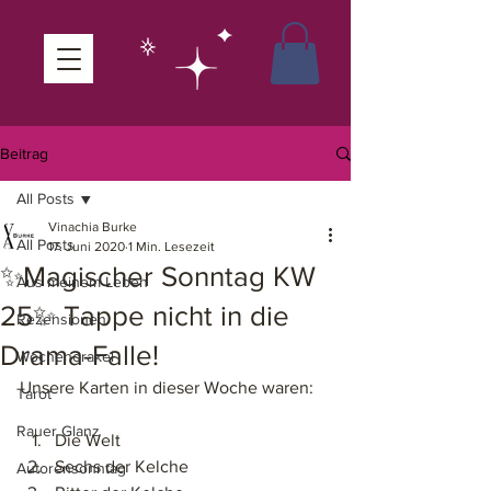
Beitrag
All Posts
Vinachia Burke
All Posts
17. Juni 2020
1 Min. Lesezeit
✨Magischer Sonntag KW
Aus meinem Leben
25✨ Tappe nicht in die
Rezensionen
Drama-Falle!
Wochenorakel
Unsere Karten in dieser Woche waren: 
Tarot
Rauer Glanz
Die Welt
Sechs der Kelche
Autorensonntag