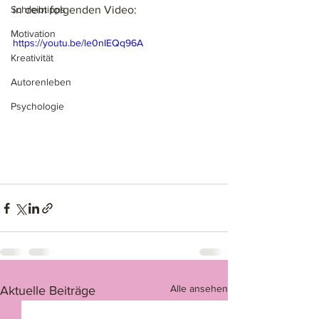
Schreibtipps
in dem folgenden Video: 
Motivation
https://youtu.be/le0nIEQq96A
Kreativität
Autorenleben
Psychologie
Alle ansehen
Aktuelle Beiträge