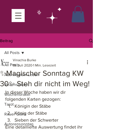
Beitrag
All Posts
Vinachia Burke
All Posts
19. Juli 2020
1 Min. Lesezeit
✨Magischer Sonntag KW
Aus meinem Leben
30✨ Steh dir nicht im Weg!
Rezensionen
In dieser Woche haben wir dir 
Wochenorakel
folgenden Karten gezogen: 
Tarot
Königin der Stäbe
König der Stäbe
Rauer Glanz
Sieben der Schwerter
Autorensonntag
Eine detaillierte Auswertung findet ihr 