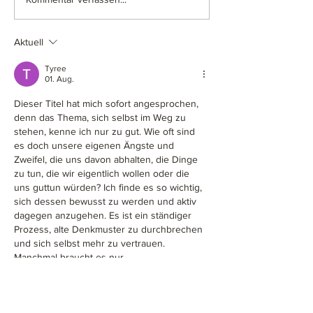
Felis Meinung: Uhrwerk
Felis Meinung: Ta
Silberstahl (WunderZeilen -
Stock 58 - Hochz
Rezension)
(WunderZeilen -
Rezension)
Aktuell
Tyree
01. Aug.
Dieser Titel hat mich sofort angesprochen, 
denn das Thema, sich selbst im Weg zu 
stehen, kenne ich nur zu gut. Wie oft sind 
es doch unsere eigenen Ängste und 
Zweifel, die uns davon abhalten, die Dinge 
zu tun, die wir eigentlich wollen oder die 
uns guttun würden? Ich finde es so wichtig, 
sich dessen bewusst zu werden und aktiv 
dagegen anzugehen. Es ist ein ständiger 
Prozess, alte Denkmuster zu durchbrechen 
und sich selbst mehr zu vertrauen. 
Manchmal braucht es nur…