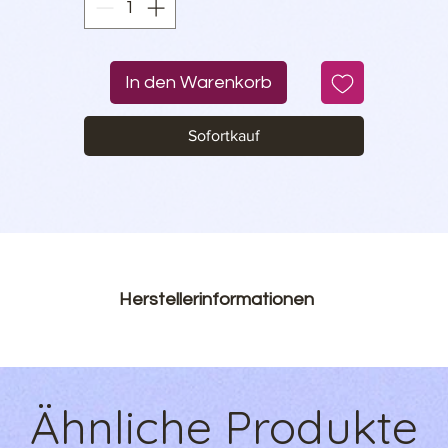
In den Warenkorb
Sofortkauf
Herstellerinformationen
WunderZeilen Shop
Inh. Sebastian Hauer
Kanadaweg 10
Ähnliche Produkte
22145 Hamburg
Produkt@wunderzeilen.de