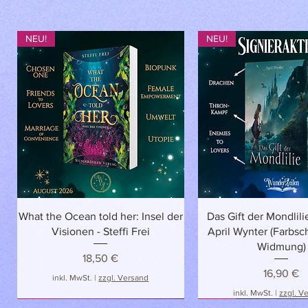
NEU!
NEU!
Schnellansicht
Schnellansich
What the Ocean told her: Insel der
Das Gift der Mondlilie
Visionen - Steffi Frei
April Wynter (Farbsch
Widmung)
Preis
18,50 €
Preis
16,90 €
inkl. MwSt.
|
zzgl. Versand
inkl. MwSt.
|
zzgl. V
NEU!
NEU
NEU!
NEU!
NEU!