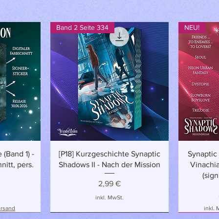
Band 2 Seite 334
NEU!
t
Schnellansicht
 (Band 1) -
[P18] Kurzgeschichte Synaptic
Synaptic
nitt, pers.
Shadows II - Nach der Mission
Vinachia
(sign
Preis
2,99 €
inkl. MwSt.
ersand
inkl.
NEU!
NEU
NEU & EXK