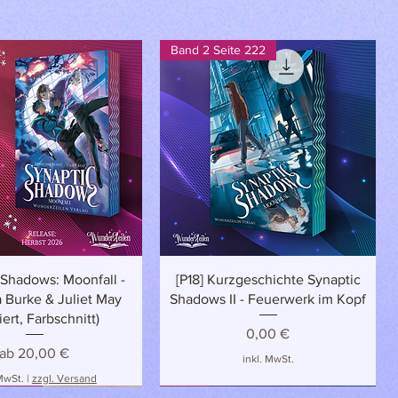
Band 2 Seite 222
Schnellansicht
Schnellansicht
 Shadows: Moonfall -
[P18] Kurzgeschichte Synaptic
 Burke & Juliet May
Shadows II - Feuerwerk im Kopf
iert, Farbschnitt)
Preis
0,00 €
Sale-Preis
ab
20,00 €
inkl. MwSt.
 MwSt.
|
zzgl. Versand
LUSIV
NEU
NEU!