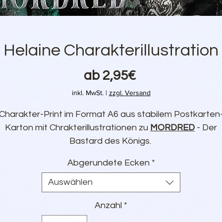
Helaine Charakterillustration
Sale-
ab
2,95€
Preis
inkl. MwSt.
|
zzgl. Versand
Charakter-Print im Format A6 aus stabilem Postkarten
Karton mit Chrakterillustrationen zu
MORDRED
- Der
Bastard des Königs.
Wahlweise mit abgerundeten Ecken.
Abgerundete Ecken
*
Illustrationen von
Ana Neves
Auswählen
Anzahl
*