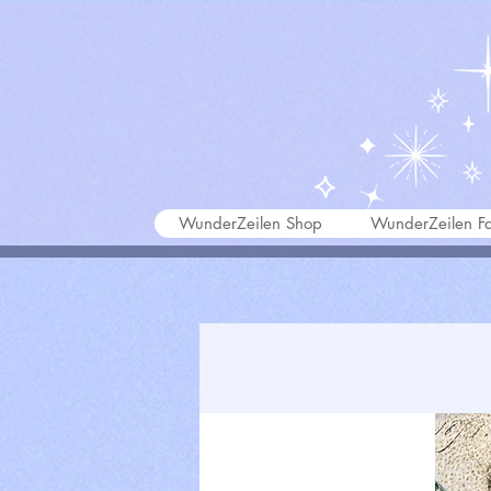
WunderZeilen Shop
WunderZeilen Fa