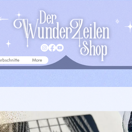
rbschnitte
More