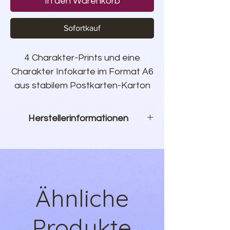
In den Warenkorb
Sofortkauf
4 Charakter-Prints und eine
Charakter Infokarte im Format A6
aus stabilem Postkarten-Karton
mit Illustrationen zu
MORDRED
-
Der Bastard des Königs.
Herstellerinformationen
Wahlweise mit abgerundeten
WunderZeilen Shop
Ecken.
Inh. Sebastian Hauer
Illustrationen von
Ana Neves
Kanadaweg 10
22145 Hamburg
Ähnliche
Produkt@wunderzeilen.de
Produkte