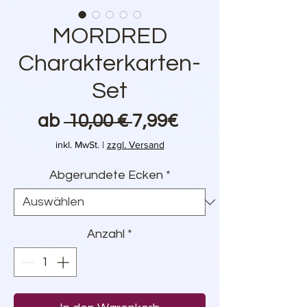
MORDRED
Charakterkarten-
Set
Standardpreis
Sale-
ab
 10,00 € 
7,99€
Preis
inkl. MwSt.
|
zzgl. Versand
Abgerundete Ecken
*
Anzahl
*