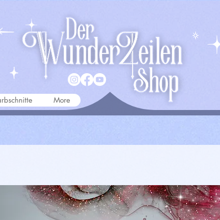
rbschnitte
More