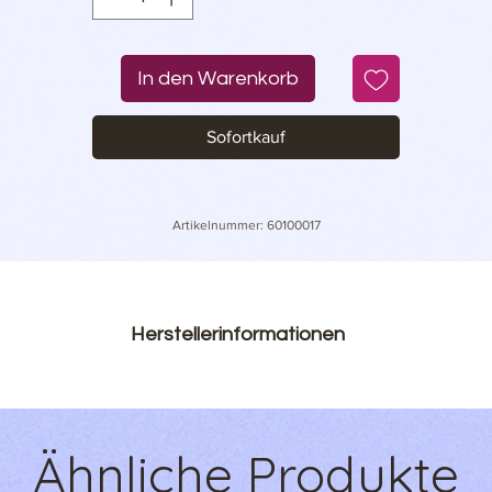
In den Warenkorb
Sofortkauf
Artikelnummer: 60100017
Herstellerinformationen
WunderZeilen Shop
Inh. Sebastian Hauer
Kanadaweg 10
Ähnliche Produkte
22145 Hamburg
Produkt@wunderzeilen.de