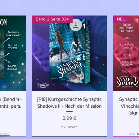
Band 2 Seite 334
NEU!
t
Schnellansicht
 (Band 1) -
[P18] Kurzgeschichte Synaptic
Synaptic
nitt, pers.
Shadows II - Nach der Mission
Vinachia
(sign
Preis
2,99 €
inkl. MwSt.
ersand
inkl.