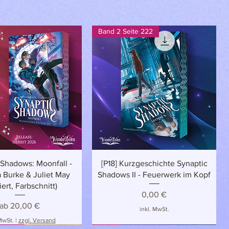
Band 2 Seite 222
Schnellansicht
Schnellansicht
 Shadows: Moonfall -
[P18] Kurzgeschichte Synaptic
 Burke & Juliet May
Shadows II - Feuerwerk im Kopf
iert, Farbschnitt)
Preis
0,00 €
Sale-Preis
ab
20,00 €
inkl. MwSt.
 MwSt.
|
zzgl. Versand