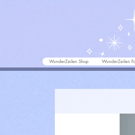
WunderZeilen Shop
WunderZeilen Fa