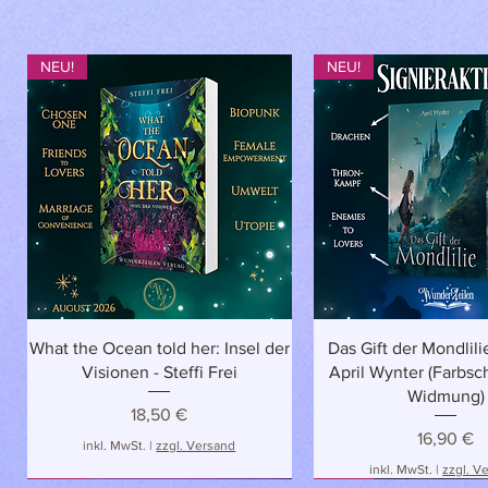
NEU!
NEU!
Schnellansicht
Schnellansich
What the Ocean told her: Insel der
Das Gift der Mondlilie
Visionen - Steffi Frei
April Wynter (Farbsch
Widmung)
Preis
18,50 €
Preis
16,90 €
inkl. MwSt.
|
zzgl. Versand
inkl. MwSt.
|
zzgl. V