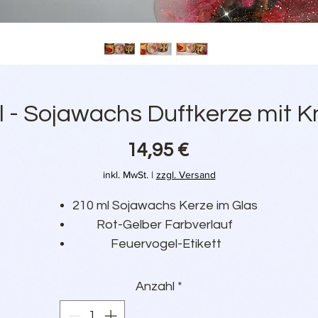
 - Sojawachs Duftkerze mit K
Preis
14,95 €
inkl. MwSt.
|
zzgl. Versand
210 ml Sojawachs Kerze im Glas
Rot-Gelber Farbverlauf
Feuervogel-Etikett
Rote Feder am Glasrand
Holzdorch ("Knisterdocht")
Anzahl
*
Duft nach Teak-Holz