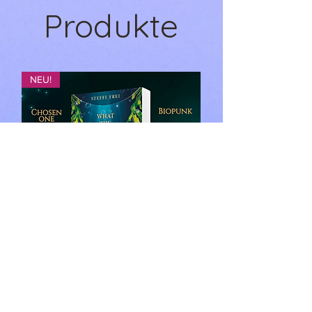
Größe: 5,0 cm x 14,8 cm
Produkte
NEU!
What the Ocean told her: Insel der
Visionen - Steffi Frei