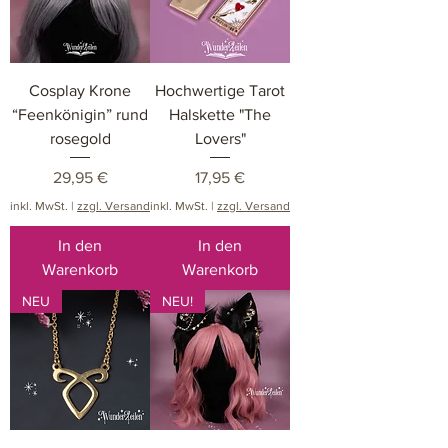
Cosplay Krone
Hochwertige Tarot
“Feenkönigin” rund
Halskette "The
rosegold
Lovers"
Preis
Preis
29,95 €
17,95 €
inkl. MwSt.
|
zzgl. Versand
inkl. MwSt.
|
zzgl. Versand
In den
In den
Warenkorb
Warenkorb
NEU
NEU!