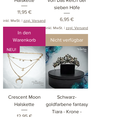
Halskette
von Das Reich der
sieben Höfe
Preis
11,95 €
Preis
6,95 €
inkl. MwSt.
|
zzgl. Versand
inkl. MwSt.
|
zzgl. Versand
In den
Warenkorb
Nicht verfügbar
NEU!
Crescent Moon
Schwarz-
Halskette
goldfarbene fantasy
Tiara - Krone -
Preis
12,95 €
Diadem
inkl. MwSt.
|
zzgl. Versand
Preis
24,95 €