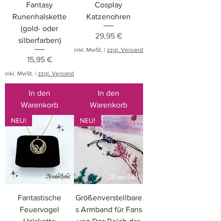
Fantasy
Cosplay
Runenhalskette
Katzenohren
(gold- oder
Preis
29,95 €
silberfarben)
inkl. MwSt.
|
zzgl. Versand
Preis
15,95 €
inkl. MwSt.
|
zzgl. Versand
In den
In den
Warenkorb
Warenkorb
NEU!
NEU!
Fantastische
Größenverstellbare
Feuervogel
s Armband für Fans