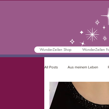
WunderZeilen Shop
WunderZeilen Fa
All Posts
Aus meinem Leben
Schreibtipps
Motivation