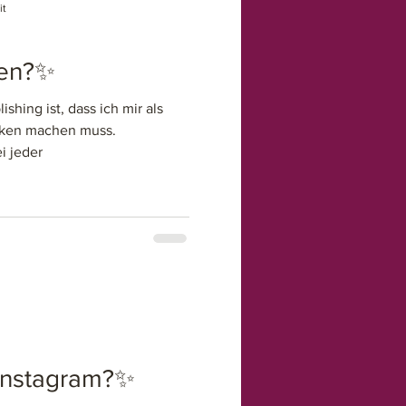
it
gen?✨
ishing ist, dass ich mir als
nken machen muss.
i jeder
Instagram?✨