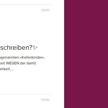
schreiben?✨
ogenannten »Kellerkinder«.
hkeit WEGEN der damit
keit....