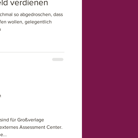
eld verdienen
anchmal so abgedroschen, dass
fen wollen, gelegentlich
n
t
sind für Großverlage
r externes Assessment Center.
e...