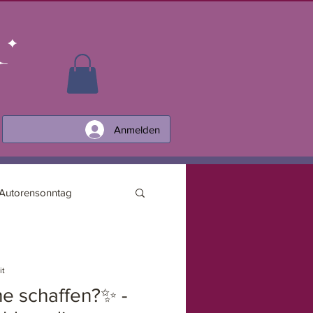
Anmelden
Autorensonntag
it
e schaffen?✨ -