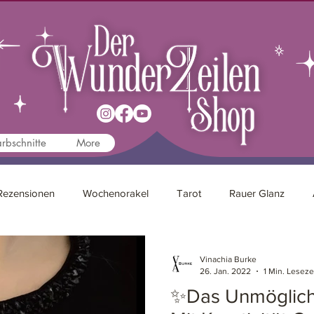
rbschnitte
More
Rezensionen
Wochenorakel
Tarot
Rauer Glanz
Kreativität
Autorenleben
Psychologie
Vinachia Burke
26. Jan. 2022
1 Min. Leseze
✨Das Unmöglich